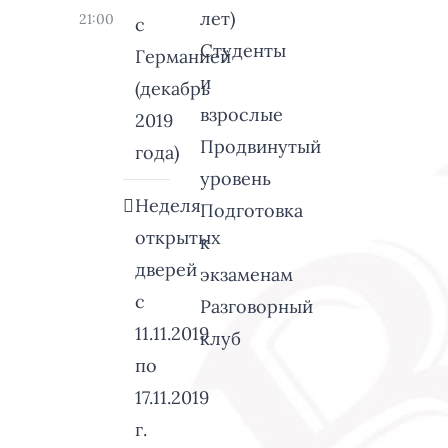
лет)
21:00
с
Студенты
Германией
и
(декабрь
взрослые
2019
Продвинутый
года)
уровень
Неделя
Подготовка
открытых
к
дверей
экзаменам
с
Разговорный
11.11.2019
клуб
по
17.11.2019
г.