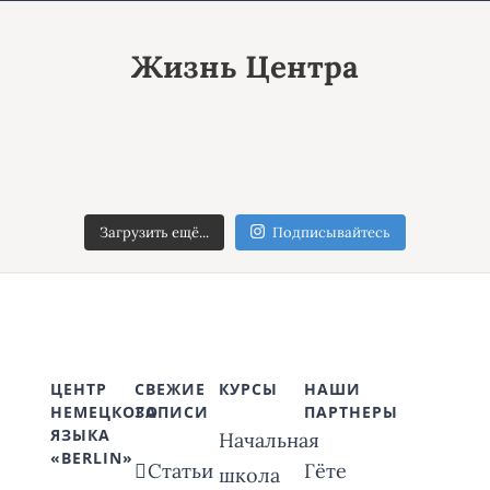
Жизнь Центра
Загрузить ещё...
Подписывайтесь
ЦЕНТР
СВЕЖИЕ
КУРСЫ
НАШИ
НЕМЕЦКОГО
ЗАПИСИ
ПАРТНЕРЫ
ЯЗЫКА
Начальная
«BERLIN»
Статьи
Гёте
школа