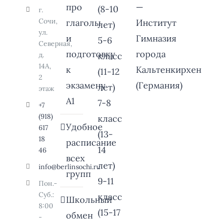
про
—
(8-10
г.
Сочи,
глаголы
Институт
лет)
ул.
и
Гимназия
5-6
Северная,
подготовку
города
д.
класс
14А,
к
Кальтенкирхен
(11-12
2
экзамену
(Германия)
лет)
этаж
А1
7-8
+7
(918)
класс
Удобное
617
(13-
18
расписание
14
46
всех
лет)
info@berlinsochi.ru
групп
9-11
Пон.-
Суб.:
класс
Школьный
8:00
(15-17
обмен
-