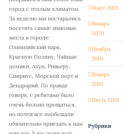
Март 2021
город с теплым климатом.
За неделю мы постарались
Январь
посетить самые знаковые
2020
места в городе:
Олимпийский парк,
Ноябрь
Красную Поляну, Чайные
2019
домики, Ахун, Ривьеру,
Январь
Сиириус, Морской порт и
2019
Дендрарий. По правде
говоря, с ребятами было
Июль 2018
очень больно прощаться,
но почти все пообещали
обязательно приехать к нам
Рубрики
еще раз. У вас тоже есть