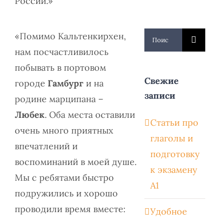
России.»
Результат
«Помимо Кальтенкирхен,
поиска:
нам посчастливилось
побывать в портовом
Свежие
городе
Гамбург
и на
записи
родине марципана –
Любек
. Оба места оставили
Статьи про
очень много приятных
глаголы и
впечатлений и
подготовку
воспоминаний в моей душе.
к экзамену
Мы с ребятами быстро
А1
подружились и хорошо
проводили время вместе:
Удобное